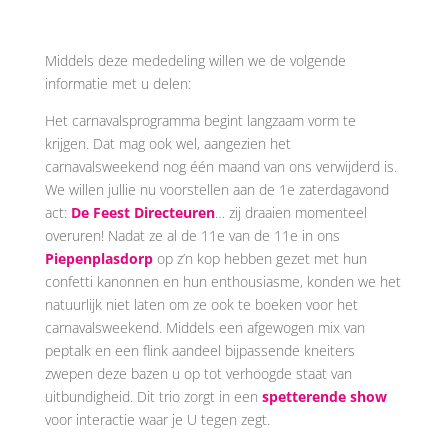
Middels deze mededeling willen we de volgende
informatie met u delen:
Het carnavalsprogramma begint langzaam vorm te
krijgen. Dat mag ook wel, aangezien het
carnavalsweekend nog één maand van ons verwijderd is.
We willen jullie nu voorstellen aan de 1e zaterdagavond
act:
De Feest Directeuren
… zij draaien momenteel
overuren! Nadat ze al de 11e van de 11e in ons
Piepenplasdorp
op z’n kop hebben gezet met hun
confetti kanonnen en hun enthousiasme, konden we het
natuurlijk niet laten om ze ook te boeken voor het
carnavalsweekend. Middels een afgewogen mix van
peptalk en een flink aandeel bijpassende kneiters
zwepen deze bazen u op tot verhoogde staat van
uitbundigheid. Dit trio zorgt in een
spetterende show
voor interactie waar je U tegen zegt.