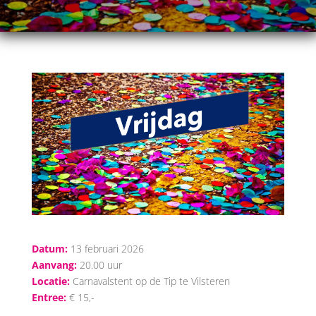
Datum:
13 februari 2026
Aanvang:
20.00 uur
Locatie:
Carnavalstent op de Tip te Vilsteren
Entree:
€ 15,-