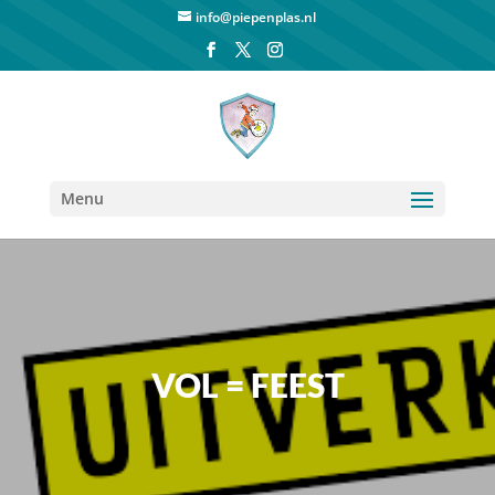
info@piepenplas.nl
Menu
VOL = FEEST