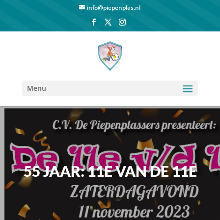
info@piepenplas.nl
Menu
55 JAAR: 11E VAN DE 11E