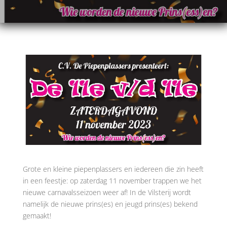
Grote en kleine piepenplassers en iedereen die zin heeft
in een feestje: op zaterdag 11 november trappen we het
nieuwe carnavalsseizoen weer af! In de Vilsterij wordt
namelijk de nieuwe prins(es) en jeugd prins(es) bekend
gemaakt!