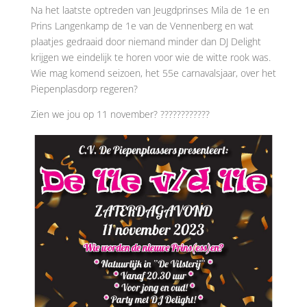
Na het laatste optreden van Jeugdprinses Mila de 1e en
Prins Langenkamp de 1e van de Vennenberg en wat
plaatjes gedraaid door niemand minder dan DJ Delight
krijgen we eindelijk te horen voor wie de witte rook was.
Wie mag komend seizoen, het 55e carnavalsjaar, over het
Piepenplasdorp regeren?
Zien we jou op 11 november? ????????????