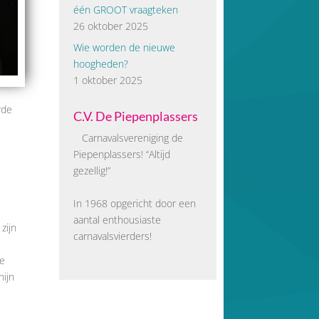
één GROOT vraagteken
26 oktober 2025
Wie worden de nieuwe
hoogheden?
1 oktober 2025
rde
C.V. De Piepenplassers
Carnavalsvereniging de
Piepenplassers! “Altijd
gezellig!”
In 1968 opgericht door een
aantal enthousiaste
zijn
carnavalsvierders!
we
hijn