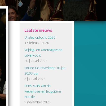
Laatste nieuws
Uitslag optocht 2026
17 februari 2026
Vrijdag- en zaterdagavond
uitverkocht
20 januari 2026
Online-ticketverkoop 16 jan
20:00 uur
8 januari 2026
Prins Mars van de
Piepenplas en Jeugdprins
Hoekie
9 november 2025