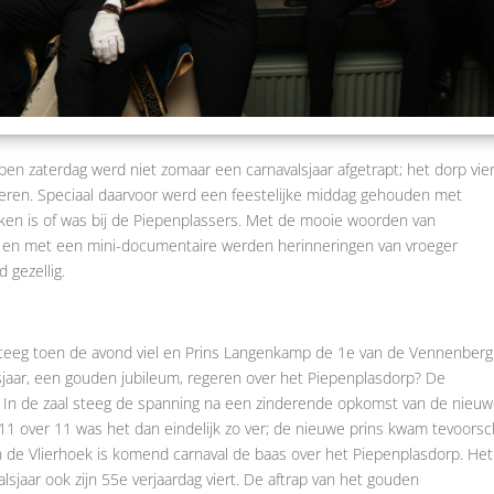
pen zaterdag werd niet zomaar een carnavalsjaar afgetrapt; het dorp vie
teren. Speciaal daarvoor werd een feestelijke middag gehouden met
ken is of was bij de Piepenplassers. Met de mooie woorden van
f en met een mini-documentaire werden herinneringen van vroeger
d gezellig.
teeg toen de avond viel en Prins Langenkamp de 1e van de Vennenberg 
sjaar, een gouden jubileum, regeren over het Piepenplasdorp? De
e. In de zaal steeg de spanning na een zinderende opkomst van de nieu
 over 11 was het dan eindelijk zo ver; de nieuwe prins kwam tevoorsc
an de Vlierhoek is komend carnaval de baas over het Piepenplasdorp. Het
valsjaar ook zijn 55e verjaardag viert. De aftrap van het gouden