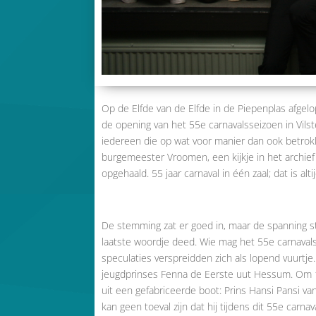
Op de Elfde van de Elfde in de Piepenplas afgelo
de opening van het 55e carnavalsseizoen in Vils
iedereen die op wat voor manier dan ook betrok
burgemeester Vroomen, een kijkje in het archie
opgehaald. 55 jaar carnaval in één zaal; dat is altij
De stemming zat er goed in, maar de spanning s
laatste woordje deed. Wie mag het 55e carnaval
speculaties verspreidden zich als lopend vuurtj
jeugdprinses Fenna de Eerste uut Hessum. Om 11
uit een gefabriceerde boot: Prins Hansi Pansi v
kan geen toeval zijn dat hij tijdens dit 55e carna