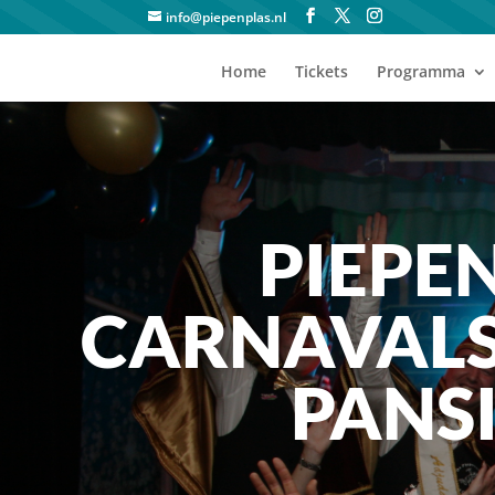
info@piepenplas.nl
Home
Tickets
Programma
PIEPE
CARNAVALSJ
PANS